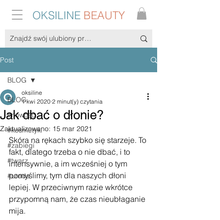
OKSILINE
BEAUTY
Post
BLOG
oksiline
BLOG
1 kwi 2020
2 minut(y) czytania
Jak dbać o dłonie?
#nowość
Zaktualizowano:
15 mar 2021
#kosmetyki
Skóra na rękach szybko się starzeje. To 
#zabiegi
fakt, dlatego trzeba o nie dbać, i to 
#twarz
intensywnie, a im wcześniej o tym 
pomyślimy, tym dla naszych dłoni 
#uroda
lepiej. W przeciwnym razie wkrótce 
przypomną nam, że czas nieubłaganie 
mija.