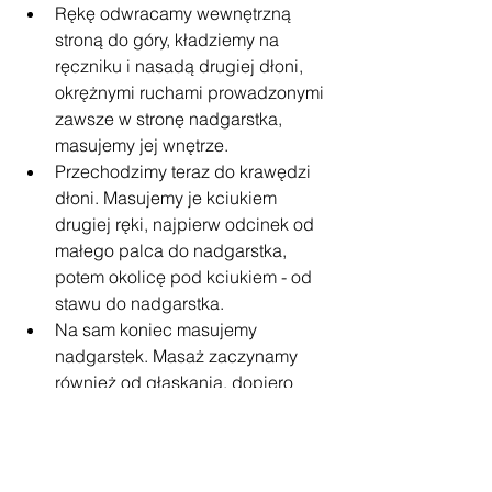
Rękę odwracamy wewnętrzną 
stroną do góry, kładziemy na 
ręczniku i nasadą drugiej dłoni, 
okrężnymi ruchami prowadzonymi 
zawsze w stronę nadgarstka, 
masujemy jej wnętrze.
Przechodzimy teraz do krawędzi 
dłoni. Masujemy je kciukiem 
drugiej ręki, najpierw odcinek od 
małego palca do nadgarstka, 
potem okolicę pod kciukiem - od 
stawu do nadgarstka.
Na sam koniec masujemy 
nadgarstek. Masaż zaczynamy 
również od głaskania, dopiero 
potem, gdy skóra się rozluźni, 
przechodzimy do rozcierania, a 
kończymy na ugniataniu.