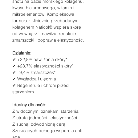
shotu na bazie morskiego kolagenu,
kwasu hialuronowego, witamin i
mikroelementów. Kompleksowa
formuła z klinicznie przebadanym
kolagenem Naticol® wspiera skórę
od wewnątrz – nawilża, redukuje
zmarszczki i poprawia elastyczność.
Działanie:
✔ +22,8% nawilżenia skóry*
✔ +23,7% elastyczności skóry*
✔ –9,4% zmarszczek*
✔ Wygładza i ujędrnia
✔ Regeneruje i chroni przed
starzeniem
Idealny dla osób:
Z widocznymi oznakami starzenia
Z utratą jędrności i elastyczności
Z suchą, odwodnioną cerą
Szukających pełnego wsparcia anti-
age