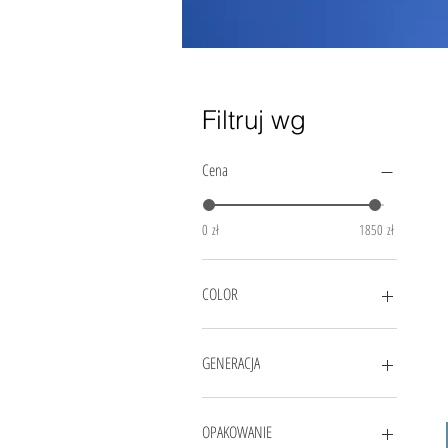
Filtruj wg
Cena
0 zł
1850 zł
COLOR
Beżowy
Biały
GENERACJA
Brązowy
Głęboki brąz
Linia klasyczna
Ivory
Nowa linia – ulepszona formuła
OPAKOWANIE