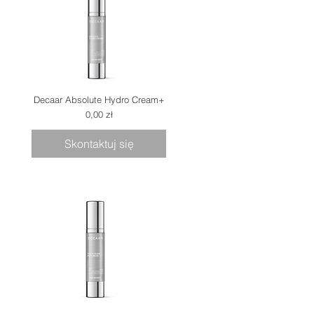
Decaar Absolute Hydro Cream+
Cena
0,00 zł
Skontaktuj się