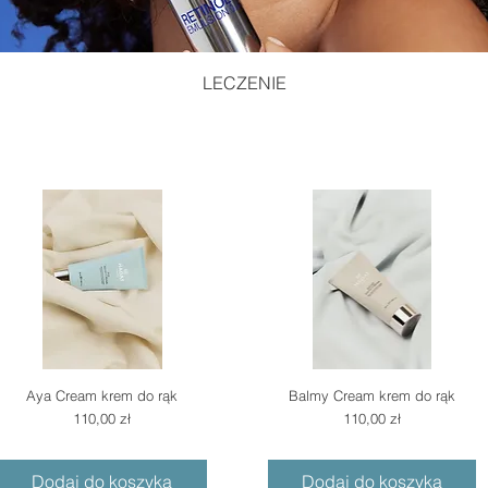
LECZENIE
Aya Cream krem do rąk
Balmy Cream krem do rąk
Cena
Cena
110,00 zł
110,00 zł
Dodaj do koszyka
Dodaj do koszyka