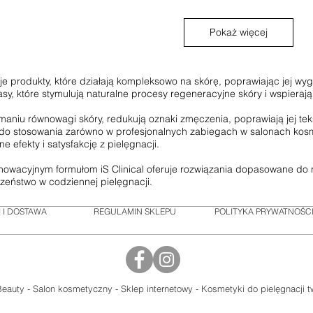
Pokaż więcej
je produkty, które działają kompleksowo na skórę, poprawiając jej wygl
asy, które stymulują naturalne procesy regeneracyjne skóry i wspieraj
maniu równowagi skóry, redukują oznaki zmęczenia, poprawiają jej teks
o stosowania zarówno w profesjonalnych zabiegach w salonach kosme
efekty i satysfakcję z pielęgnacji.
innowacyjnym formułom iS Clinical oferuje rozwiązania dopasowane do 
czeństwo w codziennej pielęgnacji.
 I DOSTAWA
REGULAMIN SKLEPU
POLITYKA PRYWATNOŚC
Beauty - Salon kosmetyczny - Sklep internetowy - Kosmetyki do pielęgnacji 