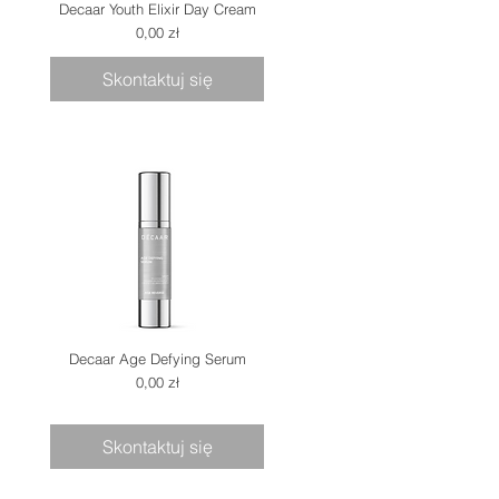
Decaar Youth Elixir Day Cream
Cena
0,00 zł
Skontaktuj się
Decaar Age Defying Serum
Cena
0,00 zł
Skontaktuj się