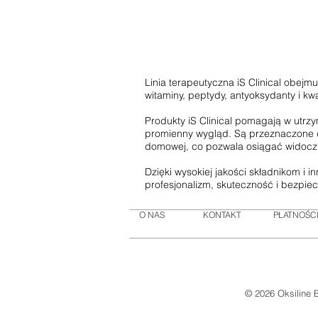
30 x 6 g
30 x 8 g
300ml
30g
30ml
Linia terapeutyczna iS Clinical obejmu
30ml + 50ml + 100ml
witaminy, peptydy, antyoksydanty i kw
30ml + 50ml + 500 ml
Produkty iS Clinical pomagają w utrzy
30ml + 50ml + 50ml
promienny wygląd. Są przeznaczone d
30ml + 5ml + 5ml
domowej, co pozwala osiągać widoczne 
320ml
Dzięki wysokiej jakości składnikom i 
330ml
profesjonalizm, skuteczność i bezpie
3gr
3ml
O NAS
KONTAKT
PŁATNOŚCI
4 produkty
4.5g
40 kapsułek
40ml
40ml +10ml + 15ml + 15ml
© 2026 Oksiline 
45 kapsułek