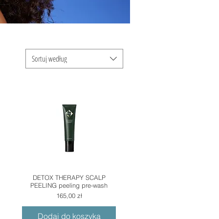
Sortuj według
DETOX THERAPY SCALP
PEELING peeling pre-wash
Cena
165,00 zł
Dodaj do koszyka