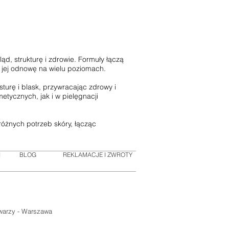
ąd, strukturę i zdrowie. Formuły łączą
ą jej odnowę na wielu poziomach.
turę i blask, przywracając zdrowy i
tycznych, jak i w pielęgnacji
różnych potrzeb skóry, łącząc
I
BLOG
REKLAMACJE I ZWROTY
twarzy - Warszawa