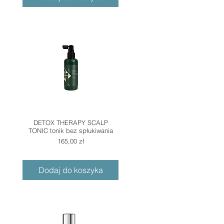
DETOX THERAPY SCALP
TONIC tonik bez spłukiwania
Cena
165,00 zł
Dodaj do koszyka