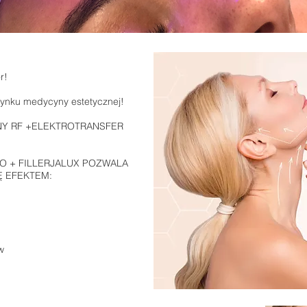
r!
rynku medycyny estetycznej!
NY RF +ELEKTROTRANSFER
O + FILLERJALUX POZWALA
Ę EFEKTEM:
w