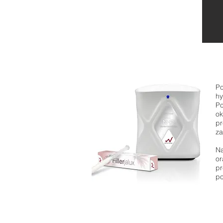
Po
hy
Po
ok
pr
za
Na
or
pr
po