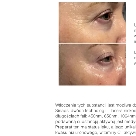
U
n
w
m
U
d
w
Wtłoczenie tych substancji jest możliwe d
Sinapsi dwóch technologii – lasera nisk
długościach fali: 450nm, 650nm, 1064nm 
podawaną substancją aktywną jest medycz
Preparat ten ma status leku, a jego unik
kwasu hialuronowego, witaminy C i aktyw