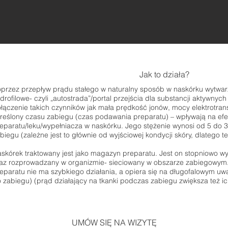
Jak to działa?
przez przepływ prądu stałego w naturalny sposób w naskórku wytwarz
drofilowe- czyli „autostrada”/portal przejścia dla substancji aktywnych 
łączenie takich czynników jak mała prędkość jonów, mocy elektrotran
reślony czasu zabiegu (czas podawania preparatu) – wpływają na efekt
eparatu/leku/wypełniacza w naskórku. Jego stężenie wynosi od 5 do 30
biegu (zależne jest to głównie od wyjściowej kondycji skóry, dlatego t
skórek traktowany jest jako magazyn preparatu. Jest on stopniowo w
az rozprowadzany w organizmie- sieciowany w obszarze zabiegowym
eparatu nie ma szybkiego działania, a opiera się na długofalowym uwa
 zabiegu) (prąd działający na tkanki podczas zabiegu zwiększa też ic
UMÓW SIĘ NA WIZYTĘ