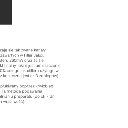
ają się tak zwane kanały
zawartych w Filler Jalux.
sferu 260mW oraz ściśle
 finalny, jakim jest umieszczenie
% całego leku/fillera użytego w
eż konieczne jest ok 3 zabiegów).
ypłukiwany poprzez krwiobieg
. Ta metoda podawania
lnianiu preparatu (do ok 7 dni
h wrażliwość).