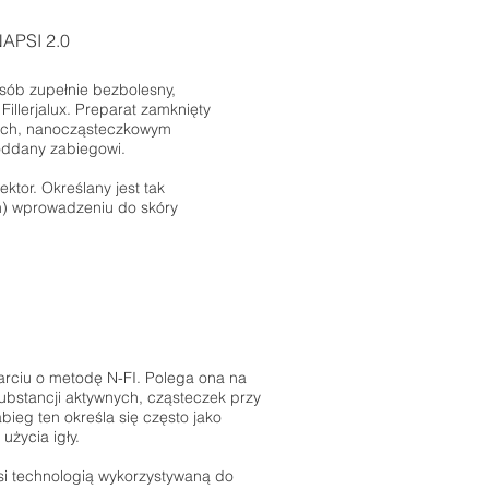
NAPSI 2.0
sób zupełnie bezbolesny,
illerjalux. Preparat zamknięty
wnych, nanocząsteczkowym
oddany zabiegowi.
ktor. Określany jest tak
m) wprowadzeniu do skóry
arciu o metodę N-FI. Polega ona na
ubstancji aktywnych, cząsteczek przy
ieg ten określa się często jako
życia igły.
i technologią wykorzystywaną do