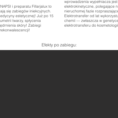
wprowadzenia wypełniacza jest e
APSI i preparatu Fillarjalux to
elektrokinetyczne, polegające 
iają się zabiegów iniekcyjnych.
nieruchomej fazie rozpraszają
medycyny estetycznej! Już po 15
Elektrotransfer od lat wykorzystu
metrii twarzy, spłycenia
chemii — zwłaszcza w genetyce
ędrnienia skóry! Zabiegi
elektrotransferu do kosmetologi
rekonwalescencji!
Efekty po zabiegu: