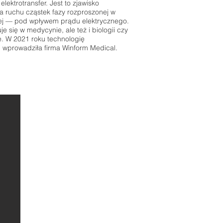
lektrotransfer. Jest to zjawisko
na ruchu cząstek fazy rozproszonej w
cej — pod wpływem prądu elektrycznego.
je się w medycynie, ale też i biologii czy
. W 2021 roku technologię
i wprowadziła firma Winform Medical.