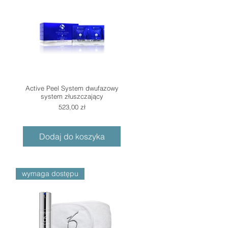
Active Peel System dwufazowy
system złuszczający
Cena
523,00 zł
Dodaj do koszyka
wymaga dostępu