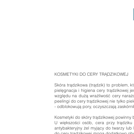
KOSMETYKI DO CERY TRĄDZIKOWEJ
Skóra trądzikowa (trądzik) to problem, k
pielęgnacja i higiena cery trądzikowej 
względu na dużą wrażliwość cery narażo
peelingi do cery trądzikowej nie tylko p
- odblokowują pory, oczyszczają zaskórni
Kosmetyki do skóry trądzikowej powinny 
U większości osób, cera przy trądziku 
antybakteryjny żel myjący do twarzy lub
do cery trądzikowej mogą dodatkowo obcią