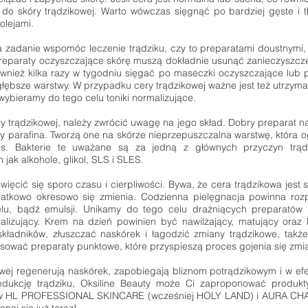
 do skóry trądzikowej. Warto wówczas sięgnąć po bardziej gęste i 
olejami.
 zadanie wspomóc leczenie trądziku, czy to preparatami doustnymi,
preparaty oczyszczające skórę muszą dokładnie usunąć zanieczyszcze
wnież kilka razy w tygodniu sięgać po maseczki oczyszczające lub pe
głębsze warstwy. W przypadku cery trądzikowej ważne jest też utrzym
ybieramy do tego celu toniki normalizujące.
trądzikowej, należy zwrócić uwagę na jego skład. Dobry preparat na 
czy parafina. Tworzą one na skórze nieprzepuszczalna warstwę, która 
nes. Bakterie te uważane są za jedną z głównych przyczyn trąd
jak alkohole, glikol, SLS i SLES.
więcić się sporo czasu i cierpliwości. Bywa, że cera trądzikowa jest s
datkowo okresowo się zmienia. Codzienna pielęgnacja powinna ro
elu, bądź emulsji. Unikamy do tego celu drażniących preparatów 
lizujący. Krem na dzień powinien być nawilżający, matujący oraz 
kładników, złuszczać naskórek i łagodzić zmiany trądzikowe, także
ować preparaty punktowe, które przyspieszą proces gojenia się zmi
ej regenerują naskórek, zapobiegają bliznom potrądzikowym i w efe
dukcję trądziku, Oksiline Beauty może Ci zaproponować produkt
 HL PROFESSIONAL SKINCARE (wcześniej HOLY LAND) i AURA CHAKÉ.