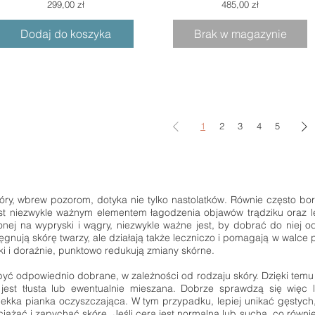
Cena
Cena
299,00 zł
485,00 zł
Dodaj do koszyka
Brak w magazynie
1
2
3
4
5
tóry, wbrew pozorom, dotyka nie tylko nastolatków. Równie często bo
jest niezwykle ważnym elementem łagodzenia objawów trądziku oraz le
nej na wypryski i wągry, niezwykle ważne jest, by dobrać do niej o
ielęgnują skórę twarzy, ale działają także leczniczo i pomagają w wal
ki i doraźnie, punktowo redukują zmiany skórne.
być odpowiednio dobrane, w zależności od rodzaju skóry. Dzięki temu 
jest tłusta lub ewentualnie mieszana. Dobrze sprawdzą się więc l
 lekka pianka oczyszczająca. W tym przypadku, lepiej unikać gęstych,
żać i zapychać skórę. Jeśli cera jest normalna lub sucha, co równie