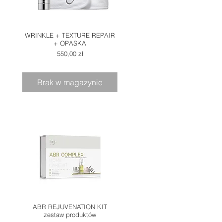
WRINKLE + TEXTURE REPAIR
+ OPASKA
Cena
550,00 zł
Brak w magazynie
ABR REJUVENATION KIT
zestaw produktów