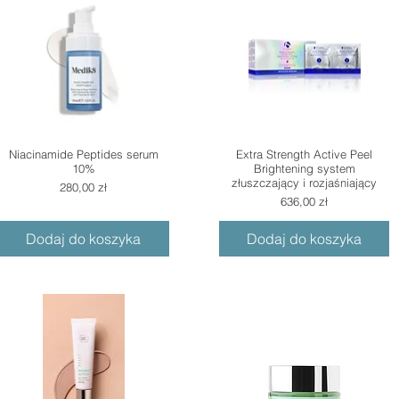
Niacinamide Peptides serum
Extra Strength Active Peel
10%
Brightening system
złuszczający i rozjaśniający
Cena
280,00 zł
Cena
636,00 zł
Dodaj do koszyka
Dodaj do koszyka