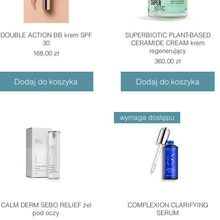
DOUBLE ACTION BB krem SPF
SUPERBIOTIC PLANT-BASED
30
CERAMIDE CREAM krem
regenerujący
Cena
168,00 zł
Cena
360,00 zł
Dodaj do koszyka
Dodaj do koszyka
wymaga dostępu
CALM DERM SEBO RELIEF żel
COMPLEXION CLARIFYING
pod oczy
SERUM