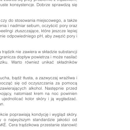
tłuste konsystencje. Dobrze sprawdzą się
 czy do stosowania miejscowego, a także
nia i nadmiar sebum, oczyścić pory oraz
elingi złuszczające, które jeszcze lepiej
anie odpowiedniego pH, aby zwęzić pory i
trądzik nie zawiera w składzie substancji
ogranicza dopływ powietrza i może nasilać
ziku. Warto również unikać składników
ucha, bądź tłusta, a zazwyczaj wrażliwa i
zpocząć się od oczyszczania za pomocą
zawierających alkohol. Następnie przed
kojący, natomiast krem na noc powinien
 ujednolicać kolor skóry i ją wygładzać.
an.
kcie poprawiają kondycję i wygląd skóry.
y o najwyższym standardzie jakości od
 Cera trądzikowa przestanie stanowić