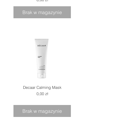
Brak w magazynie
Decaar Calming Mask
Cena
0,00 zł
Brak w magazynie