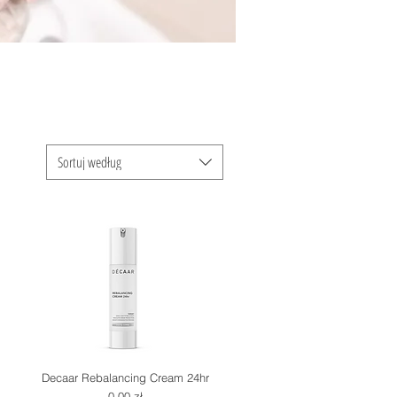
Sortuj według
Decaar Rebalancing Cream 24hr
Cena
0,00 zł