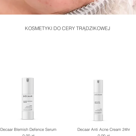
KOSMETYKI DO CERY TRĄDZIKOWEJ
Decaar Blemish Defence Serum
Decaar Anti Acne Cream 24hr
Cena
Cena
0,00 zł
0,00 zł