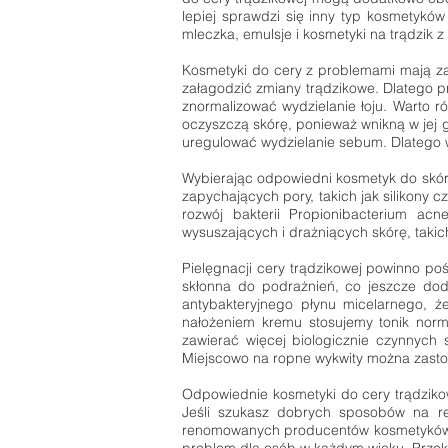
lepiej sprawdzi się inny typ kosmetyków
mleczka, emulsje i kosmetyki na trądzik z 
Kosmetyki do cery z problemami mają za
załagodzić zmiany trądzikowe. Dlatego 
znormalizować wydzielanie łoju. Warto ró
oczyszczą skórę, ponieważ wnikną w jej 
uregulować wydzielanie sebum. Dlatego w
Wybierając odpowiedni kosmetyk do skóry 
zapychających pory, takich jak silikony 
rozwój bakterii Propionibacterium ac
wysuszających i drażniących skórę, takich 
Pielęgnacji cery trądzikowej powinno poś
skłonna do podrażnień, co jeszcze do
antybakteryjnego płynu micelarnego, ż
nałożeniem kremu stosujemy tonik norma
zawierać więcej biologicznie czynnych s
Miejscowo na ropne wykwity można zastos
Odpowiednie kosmetyki do cery trądzikow
Jeśli szukasz dobrych sposobów na re
renomowanych producentów kosmetyków