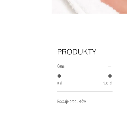
PRODUKTY
Cena
0 zł
935 zł
Rodzaje produktów
Emulsja
Żel
Serum