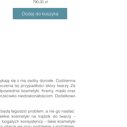
Cena
790,00 zł
Dodaj do koszyka
rykają się z nią osoby dorosłe. Codzienna
czenia tej przypadłości skóry twarzy. Ze
dpowiednie kosmetyki. Kremy, maski oraz
ce przeciwko niedoskonałościom. Dodatkowo
będą łagodzić problem, a nie go nasilać.
ekkie kosmetyki na trądzik do twarzy –
 bogatych konsystencji – takie kosmetyki
ż zdarza się przy problemie z trądzikiem,