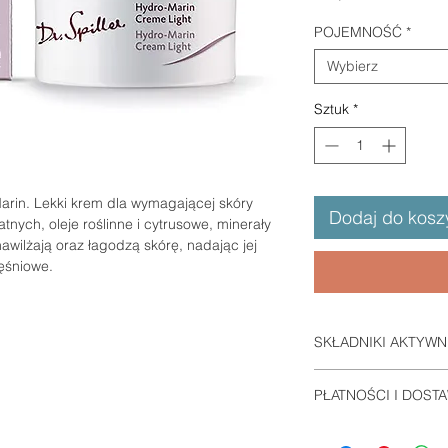
POJEMNOŚĆ
*
Wybierz
Sztuk
*
rin. Lekki krem dla wymagającej skóry
Dodaj do kosz
natnych, oleje roślinne i cytrusowe, minerały
nawilżają oraz łagodzą skórę, nadając jej
ęśniowe.
SKŁADNIKI AKTYWN
Ekstrakty z alg morsk
PŁATNOŚCI I DOST
skwalan, oleje z pac
jałowca, kolendry, cy
Informacje na stroni
morska, lecytyna, wi