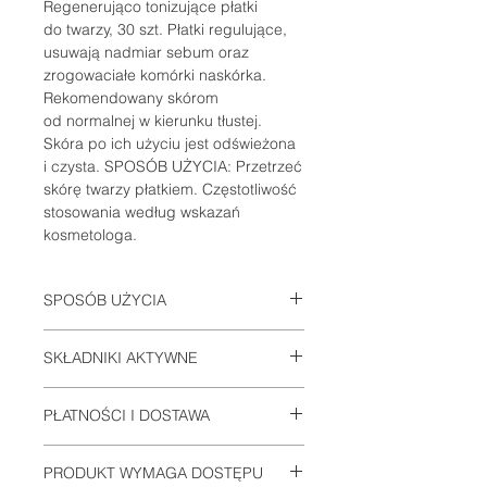
Regenerująco tonizujące płatki
do twarzy, 30 szt. Płatki regulujące,
usuwają nadmiar sebum oraz
zrogowaciałe komórki naskórka.
Rekomendowany skórom
od normalnej w kierunku tłustej.
Skóra po ich użyciu jest odświeżona
i czysta. SPOSÓB UŻYCIA: Przetrzeć
skórę twarzy płatkiem. Częstotliwość
stosowania według wskazań
kosmetologa.
SPOSÓB UŻYCIA
Zgodnie z etykietą każdego
SKŁADNIKI AKTYWNE
preparatu, wchodzącego w skład
zestawu.
Zgodnie z etykietą każdego
PŁATNOŚCI I DOSTAWA
preparatu, wchodzącego w skład
zestawu.
Informacje na stronie:
PŁATNOŚCI I
PRODUKT WYMAGA DOSTĘPU
DOSTAWA