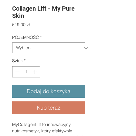
Collagen Lift - My Pure
Skin
Cena
619,00 zł
POJEMNOŚĆ
*
Sztuk
*
Dodaj do koszyka
Kup teraz
MyCollagenLift to innowacyjny
nutrikosmetyk, który efektywnie