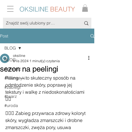
OKSILINE
BEAUTY
Post
BLOG
oksiline
BLOG
6 lis 2024
1 minut(y) czytania
sezon na peelingi
#nowość
Pilling — to skuteczny sposób na 
#kosmetyki
odmłodzenie skóry, poprawę jej 
#zabiegi
tekstury i walkę z niedoskonałościami 
#twarz
👇🏻
#uroda
👩🏻‍⚕️ Zabieg przywraca zdrowy koloryt 
skóry, wygładza zmarszczki i drobne 
zmarszczki, zwęża pory, usuwa 