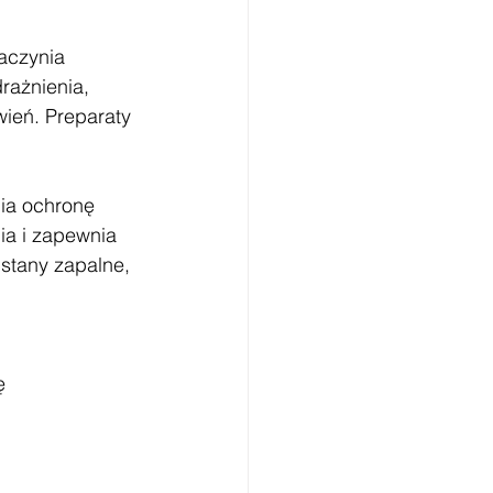
aczynia 
rażnienia, 
wień. Preparaty 
ia ochronę 
ia i zapewnia 
stany zapalne, 
ę 