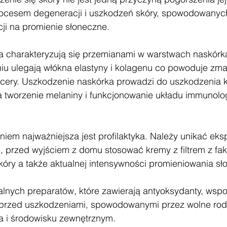
procesem degeneracji i uszkodzeń skóry, spowodowany
ji na promienie słoneczne. 
ia charakteryzują się przemianami w warstwach naskórka
niu ulegają włókna elastyny i kolagenu co powoduje zma
 cery. Uszkodzenie naskórka prowadzi do uszkodzenia 
 tworzenie melaniny i funkcjonowanie układu immunolo
niem najważniejsza jest profilaktyka. Należy unikać eks
, przed wyjściem z domu stosować kremy z filtrem z fak
óry a także aktualnej intensywności promieniowania sł
lnych preparatów, które zawierają antyoksydanty, wsp
e przed uszkodzeniami, spowodowanymi przez wolne rodn
a i środowisku zewnętrznym.