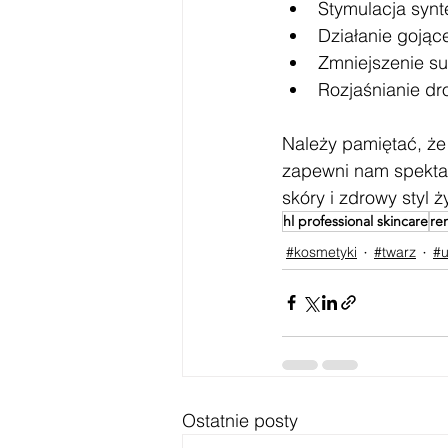
Stymulacja synt
Działanie gojąc
Zmniejszenie su
Rozjaśnianie d
Należy pamiętać, ż
zapewni nam spektak
skóry i zdrowy styl 
hl professional skincare
re
#kosmetyki
#twarz
#
Ostatnie posty