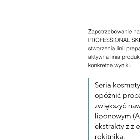
Zapotrzebowanie na 
PROFESSIONAL SKINC
stworzenia linii pr
aktywna linia produk
konkretne wyniki.
Seria kosmet
opóżnić proces
zwiększyć naw
liponowym (AL
ekstrakty z zi
rokitnika. 