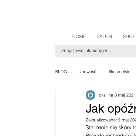
HOME
SALON
SHOP
BLOG
#nowość
#kosmetyki
oksiline
8 maj 2021
Jak opóźn
Zaktualizowano:
9 maj 20
Starzenie się skóry
Prawda jest jednak t