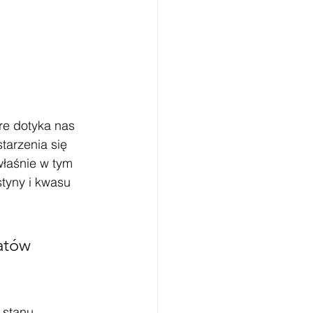
re dotyka nas 
tarzenia się 
łaśnie w tym 
styny i kwasu 
atów 
 stanu. 