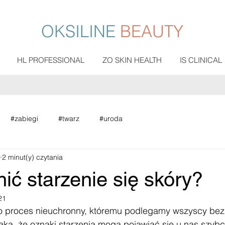
OKSILINE
BEAUTY
HL PROFESSIONAL
ZO SKIN HEALTH
IS CLINICAL
#zabiegi
#twarz
#uroda
2 minut(y) czytania
ić starzenie się skóry?
21
 to proces nieuchronny, któremu podlegamy wszyscy bez 
aka, że oznaki starzenia mogą pojawiać się u nas szybci