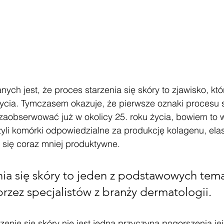
ych jest, że proces starzenia się skóry to zjawisko, któ
życia. Tymczasem okazuje, że pierwsze oznaki procesu s
obserwować już w okolicy 25. roku życia, bowiem to w
czyli komórki odpowiedzialne za produkcję kolagenu, ela
 się coraz mniej produktywne. 
nia się skóry to jeden z podstawowych tem
rzez specjalistów z branży dermatologii. 
rzenie się skóry nie jest jedną przyczyną pogorszenia jej