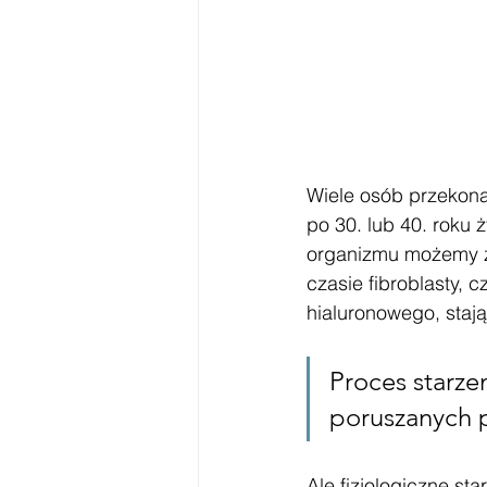
Wiele osób przekonan
po 30. lub 40. roku 
organizmu możemy za
czasie fibroblasty, 
hialuronowego, stają
Proces starze
poruszanych p
Ale fizjologiczne sta