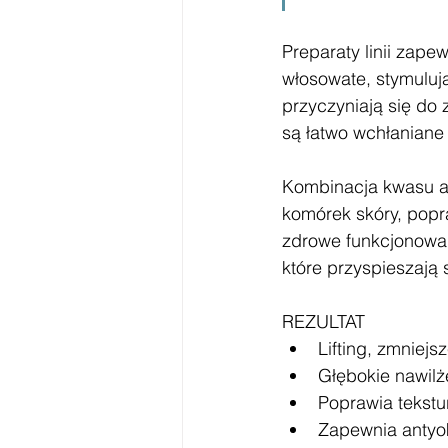
Preparaty linii zape
włosowate, stymulują
przyczyniają się do 
są łatwo wchłaniane 
Kombinacja kwasu al
komórek skóry, popr
zdrowe funkcjonowan
które przyspieszają s
REZULTAT 
Lifting, zmniej
Głębokie nawilż
Poprawia tekstu
Zapewnia antyo