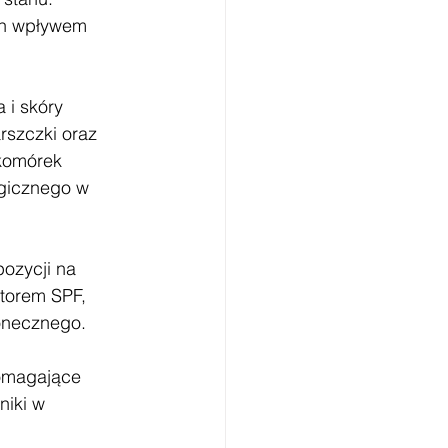
ch wpływem 
 i skóry 
rszczki oraz 
komórek 
gicznego w 
pozycji na 
torem SPF, 
onecznego. 
omagające 
iki w 