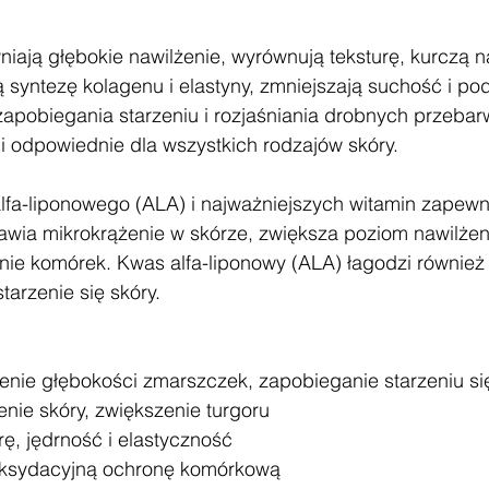
wniają głębokie nawilżenie, wyrównują teksturę, kurczą n
 syntezę kolagenu i elastyny, zmniejszają suchość i pod
zapobiegania starzeniu i rozjaśniania drobnych przebar
i odpowiednie dla wszystkich rodzajów skóry.
fa-liponowego (ALA) i najważniejszych witamin zapewn
awia mikrokrążenie w skórze, zwiększa poziom nawilżen
ie komórek. Kwas alfa-liponowy (ALA) łagodzi również 
tarzenie się skóry. 
szenie głębokości zmarszczek, zapobieganie starzeniu si
enie skóry, zwiększenie turgoru 
rę, jędrność i elastyczność
ksydacyjną ochronę komórkową