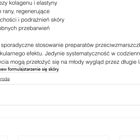
ezy kolagenu i elastyny
e rany, regenerujące
chości i podrażnień skóry
robnych przebarwień
e sporadyczne stosowanie preparatów przeciwzmarszcz
ularnego efektu. Jedynie systematyczność w codzienne
życia mogą przełożyć się na młody wygląd przez długie l
new formula
starzenie się skóry
uroda