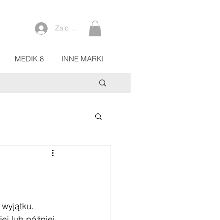
Zaloguj się
MEDIK 8
INNE MARKI
wyjątku. 
ej lub później 