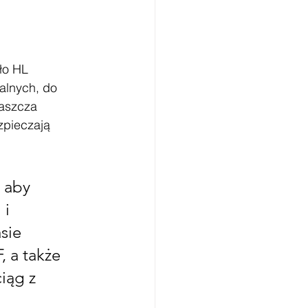
ło HL 
lnych, do 
aszcza 
zpieczają 
 aby 
i 
sie 
 a także 
iąg z 