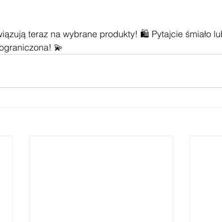
ązują teraz na wybrane produkty! 🛍️ Pytajcie śmiało l
 ograniczona! 💫