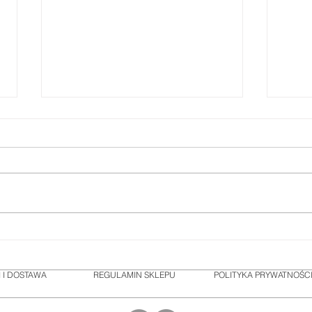
Linia Hadat Detox Therapy
Brig
jest już dostępna w Oksiline!
— ro
kolo
 I DOSTAWA
REGULAMIN SKLEPU
POLITYKA PRYWATNOŚC