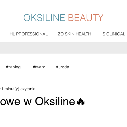
OKSILINE
BEAUTY
HL PROFESSIONAL
ZO SKIN HEALTH
IS CLINICAL
#zabiegi
#twarz
#uroda
1 minut(y) czytania
owe w Oksiline🔥