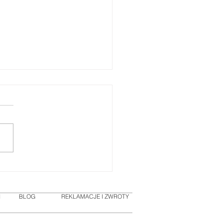
htening Skin Brightener
zświetlenie i wyrównanie
rytu skóry
I
BLOG
REKLAMACJE I ZWROTY