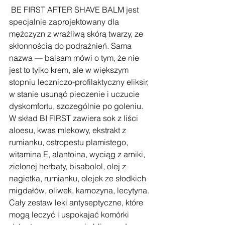
 BE FIRST AFTER SHAVE BALM jest 
specjalnie zaprojektowany dla 
mężczyzn z wrażliwą skórą twarzy, ze 
skłonnością do podrażnień. Sama 
nazwa — balsam mówi o tym, że nie 
jest to tylko krem, ale w większym 
stopniu leczniczo-profilaktyczny eliksir, 
w stanie usunąć pieczenie i uczucie 
dyskomfortu, szczególnie po goleniu. 
W skład BI FIRST zawiera sok z liści 
aloesu, kwas mlekowy, ekstrakt z 
rumianku, ostropestu plamistego, 
witamina E, alantoina, wyciąg z arniki, 
zielonej herbaty, bisabolol, olej z 
nagietka, rumianku, olejek ze słodkich 
migdałów, oliwek, karnozyna, lecytyna. 
Cały zestaw leki antyseptyczne, które 
mogą leczyć i uspokajać komórki 