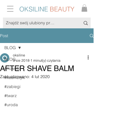
OKSILINE
BEAUTY
Post
BLOG
oksiline
BLOG
3 sie 2018
1 minut(y) czytania
AFTER SHAVE BALM
#nowość
Zaktualizowano:
4 lut 2020
#kosmetyki
#zabiegi
#twarz
#uroda