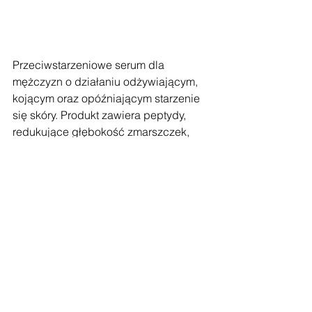
Przeciwstarzeniowe serum dla 
mężczyzn o działaniu odżywiającym, 
kojącym oraz opóźniającym starzenie 
się skóry. Produkt zawiera peptydy, 
redukujące głębokość zmarszczek, 
witaminę E znaną jako potężny 
przeciwutleniacz oraz roślinny ekstrakt 
z ostropestu plamistego, opóźniający 
starzenie się skóry. Ponadto serum 
zawiera ekstrakt drożdżowy 
wzmacniający strukturę skóry oraz 
składniki kojące: aloes, rumianek i 
zieloną herbatę.
Jak stosować serum?