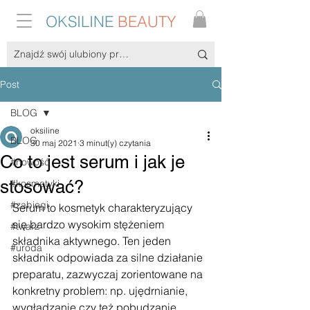
OKSILINE
BEAUTY
Post
BLOG
oksiline
BLOG
30 maj 2021
3 minut(y) czytania
Co to jest serum i jak je
#nowość
stosować?
#kosmetyki
#zabiegi
Serum to kosmetyk charakteryzujący 
się bardzo wysokim stężeniem 
#twarz
składnika aktywnego. Ten jeden 
#uroda
składnik odpowiada za silne działanie 
preparatu, zazwyczaj zorientowane na 
konkretny problem: np. ujędrnianie, 
wygładzanie czy też pobudzanie 