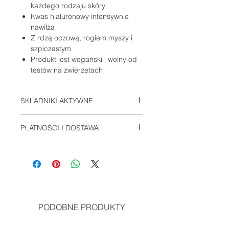
każdego rodzaju skóry
Kwas hialuronowy intensywnie
nawilża
Z rdzą oczową, rogiem myszy i
szpiczastym
Produkt jest wegański i wolny od
testów na zwierzętach
SKŁADNIKI AKTYWNE
Aqua (Water), różowa Damascena
PŁATNOŚCI I DOSTAWA
Flower Water, Dicaprylyl Carbonate,
Tilia Platyphyllos Flower Water,
Informacje na stronie:
PŁATNOŚCI I
Pentylene Glycol, Helianthus Annuus
DOSTAWA
(Sunflower) Seed Oil, Carthamus
Tinctorius (Safflower) Seed Oil,
Caprylic/Capric Triglyceride, C15-19
Alkane, Hydrogenated Vegetable
Glyceride. s, Dicaprylylylowy eter,
PODOBNE PRODUKTY
archidyl alcohol, izsomalt, alcohol,
Alcohol, Propandiol, Sodium