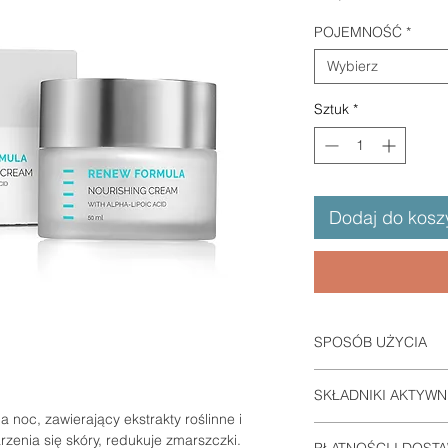
POJEMNOŚĆ
*
Wybierz
Sztuk
*
Dodaj do kosz
SPOSÓB UŻYCIA
Nakładać na oczyszc
SKŁADNIKI AKTYWN
dziennie lub zgodnie 
noc, zawierający ekstrakty roślinne i
Water (Aqua), Mineral
rzenia się skóry, redukuje zmarszczki.