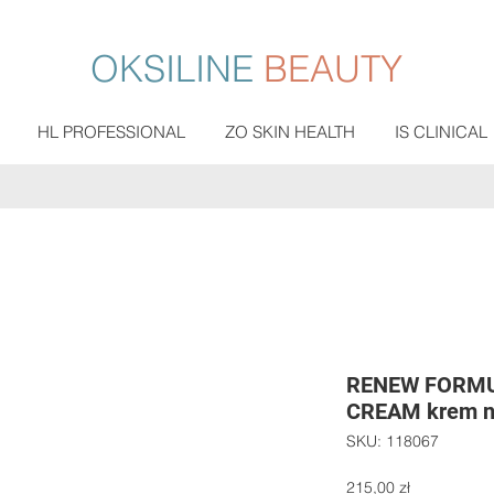
OKSILINE
BEAUTY
HL PROFESSIONAL
ZO SKIN HEALTH
IS CLINICAL
RENEW FORMU
CREAM krem n
SKU: 118067
Cena
215,00 zł