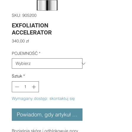
SKU: 905200
EXFOLIATION
ACCELERATOR
Cena
340,00 zł
POJEMNOŚĆ
*
Sztuk
*
Wymagany dostęp: skontaktuj się
Powiadom, gdy artykuł będzie dostępny
Rozjaśnia skórę i odblokowuje pory