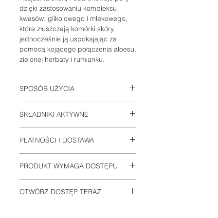
dzięki zastosowaniu kompleksu
kwasów: glikolowego i mlekowego,
które złuszczają komórki skóry,
jednocześnie ją uspokajając za
pomocą kojącego połączenia aloesu,
zielonej herbaty i rumianku.
SPOSÓB UŻYCIA
Należy zastosować produkt na
SKŁADNIKI AKTYWNE
wstępnie oczyszczoną skórę, przed
lub po serum Daily Power Defense w
Aqua/Water/Eau, Glycolic Acid,
zależności od zaleconego przez
PŁATNOŚCI I DOSTAWA
Caprylic/Capric Triglyceride, Lactic
lekarza bądź kosmetologa protokołu
Acid, Glycerin, Propylene Glycol
pielęgnacyjnego.
Informacje na stronie:
PŁATNOŚCI I
Stearate, Propylene Glycol,
PRODUKT WYMAGA DOSTĘPU
DOSTAWA
Ammonium Hydroxide, Cetyl Alcohol,
Squalane, Steapyrium Chloride,
Drodzy nasi klienci, dbając o zdrowie
OTWÓRZ DOSTĘP TERAZ
Allantoin, Disodium EDTA,
waszej skóry, chcemy poinformować,
Dimethicone, Tocopheryl Acetate,
że profesjonalne kosmetyki
Jeśli chcesz złożyć zamówienie
Carthamus Tinctorius (Safflower)
ZoSkinHealth nie mogą być