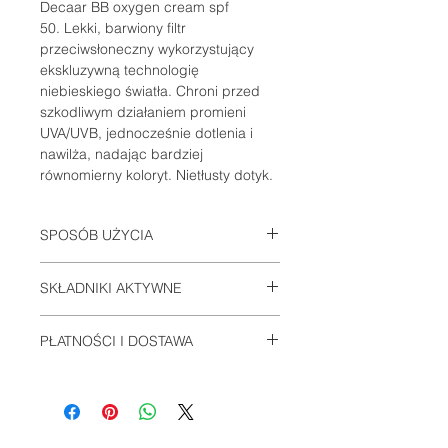
Decaar BB oxygen cream spf
50. Lekki, barwiony filtr
przeciwsłoneczny wykorzystujący
ekskluzywną technologię
niebieskiego światła. Chroni przed
szkodliwym działaniem promieni
UVA/UVB, jednocześnie dotlenia i
nawilża, nadając bardziej
równomierny koloryt. Nietłusty dotyk.
SPOSÓB UŻYCIA
Rozprowadzić krem równomiernie na
SKŁADNIKI AKTYWNE
oczyszczoną cerę lub po nanieśieniu
kremu nawilżającego. Zaleca się
Active
stosowanie codziennie przez cały
PŁATNOŚCI I DOSTAWA
Ingredients: Phenylbenzimidazole
rok.
Sulfonic Acid, Titanium Dioxide
Informacje na stronie:
PŁATNOŚCI I
DOSTAWA