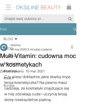
OKSILINE
BEAUTY
Post
BLOG
oksiline
BLOG
14 maj 2020
3 minut(y) czytania
Multi Vitamin: cudowna moc
#nowość
w kosmetykach
#kosmetyki
#zabiegi
Zaktualizowano:
15 mar 2021
Czy wiesz dokładnie jakie skarby kryje 
#twarz
twoja kosmetyczka? Na pewno masz 
#uroda
nadzieję, że kosmetyki znajdujące się 
w niej zdziałają cuda i uczynią twoją 
skórę nieskazitelnie piękną.