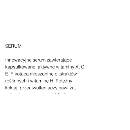
SERUM
Innowacyjne serum zawierające 
kapsułkowane, aktywne witaminy A, C, 
E, F, kojącą mieszaninę ekstraktów 
roślinnych i witaminę H. Potężny 
koktajl przeciwutleniaczy nawilża, 
odżywia, wzmacnia naskórek, 
normalizuje i koi cerę.