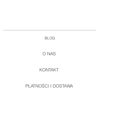
BLOG
O NAS
KONTAKT
PŁATNOŚCI I DOSTAWA
REGULAMIN SKLEPU
POLITYKA PRYWATNOŚCI
REKLAMACJE I ZWROTY