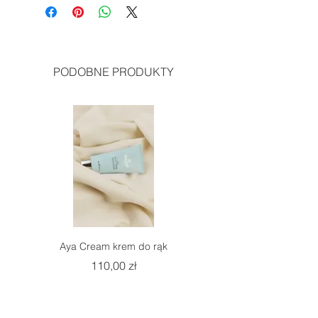
PODOBNE PRODUKTY
Aya Cream krem do rąk
Balmy Cream krem do
Cena
110,00 zł