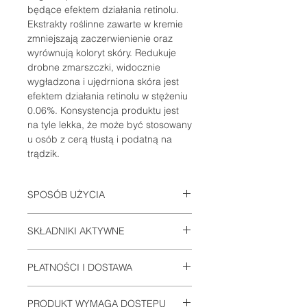
będące efektem działania retinolu.
Ekstrakty roślinne zawarte w kremie
zmniejszają zaczerwienienie oraz
wyrównują koloryt skóry. Redukuje
drobne zmarszczki, widocznie
wygładzona i ujędrniona skóra jest
efektem działania retinolu w stężeniu
0.06%. Konsystencja produktu jest
na tyle lekka, że może być stosowany
u osób z cerą tłustą i podatną na
trądzik.
SPOSÓB UŻYCIA
Produkt ten stosujemy rano po Daily
SKŁADNIKI AKTYWNE
Power Defense lub Instant Pore
Refiner, wieczorem po GSR (Getting
Aqua/Water/Eau, Isopropyl Palmitate,
Skin Ready).
PŁATNOŚCI I DOSTAWA
Isocetyl Stearate, Glycerin, Cetearyl
Jeżeli krem jest stosowany w celu
Alcohol, Jojoba Esters, Silica,
złagodzenia przewidywalnych reakcji
Informacje na stronie:
PŁATNOŚCI I
Butylene Glycol, Dimethicone, Ectoin,
PRODUKT WYMAGA DOSTĘPU
na stosowanie retinolu, bez