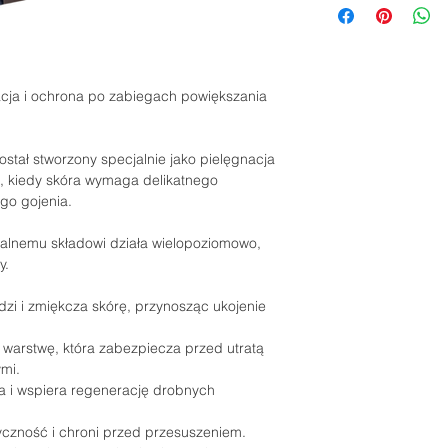
cja i ochrona po zabiegach powiększania
Został stworzony specjalnie jako pielęgnacja
, kiedy skóra wymaga delikatnego
ego gojenia.
ralnemu składowi działa wielopoziomowo,
y.
dzi i zmiękcza skórę, przynosząc ukojenie
 warstwę, która zabezpiecza przed utratą
ymi.
a i wspiera regenerację drobnych
czność i chroni przed przesuszeniem.