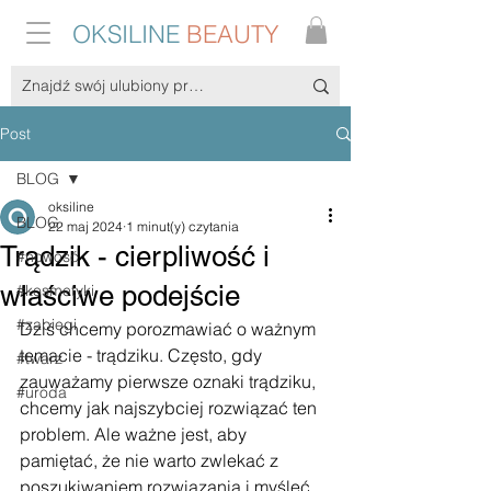
OKSILINE
BEAUTY
Post
BLOG
oksiline
BLOG
22 maj 2024
1 minut(y) czytania
Trądzik - cierpliwość i
#nowość
właściwe podejście
#kosmetyki
#zabiegi
Dziś chcemy porozmawiać o ważnym 
temacie - trądziku. Często, gdy 
#twarz
zauważamy pierwsze oznaki trądziku, 
#uroda
chcemy jak najszybciej rozwiązać ten 
problem. Ale ważne jest, aby 
pamiętać, że nie warto zwlekać z 
poszukiwaniem rozwiązania i myśleć, 