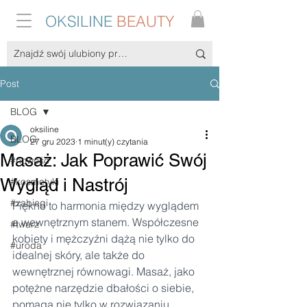
OKSILINE
BEAUTY
Post
BLOG
oksiline
BLOG
27 gru 2023
1 minut(y) czytania
Masaż: Jak Poprawić Swój
#nowość
Wygląd i Nastrój
#kosmetyki
#zabiegi
Piękno to harmonia między wyglądem 
a wewnętrznym stanem. Współczesne 
#twarz
kobiety i mężczyźni dążą nie tylko do 
#uroda
idealnej skóry, ale także do 
wewnętrznej równowagi. Masaż, jako 
potężne narzędzie dbałości o siebie, 
pomaga nie tylko w rozwiązaniu 