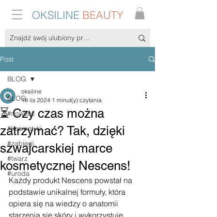
OKSILINE
BEAUTY
Post
BLOG
oksiline
BLOG
18 lis 2024
1 minut(y) czytania
⏳ Czy czas można
#nowość
zatrzymać? Tak, dzięki
#kosmetyki
#zabiegi
szwajcarskiej marce
#twarz
kosmetycznej Nescens!
#uroda
Każdy produkt Nescens powstał na 
podstawie unikalnej formuły, która 
opiera się na wiedzy o anatomii 
starzenia się skóry i wykorzystuje 