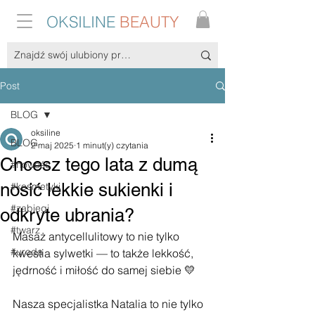
OKSILINE
BEAUTY
Post
BLOG
oksiline
BLOG
2 maj 2025
1 minut(y) czytania
Chcesz tego lata z dumą
#nowość
nosić lekkie sukienki i
#kosmetyki
#zabiegi
odkryte ubrania?
#twarz
Masaż antycellulitowy to nie tylko 
#uroda
kwestia sylwetki — to także lekkość, 
jędrność i miłość do samej siebie 💛
Nasza specjalistka Natalia to nie tylko 